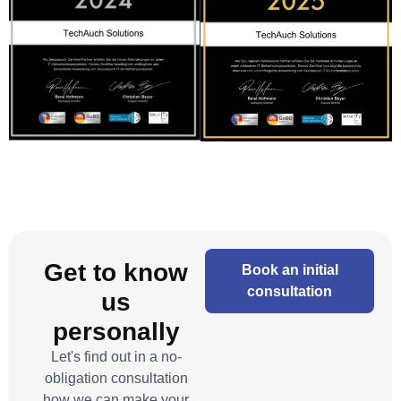
Get to know
Book an initial
consultation
us
personally
Let's find out in a no-
obligation consultation
how we can make your