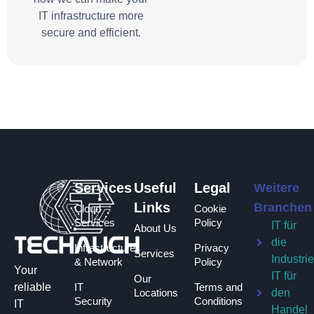
IT infrastructure more
secure and efficient.
Services
Useful
Legal
Weitere
Links
Branchen
Cloud
Cookie
Services
Policy
IT für
About Us
die
Infrastructure
Privacy
Services
Industri
& Network
Policy
Your
IT für
Our
IT
Terms and
reliable
Locations
den
Security
Conditions
IT
Handel