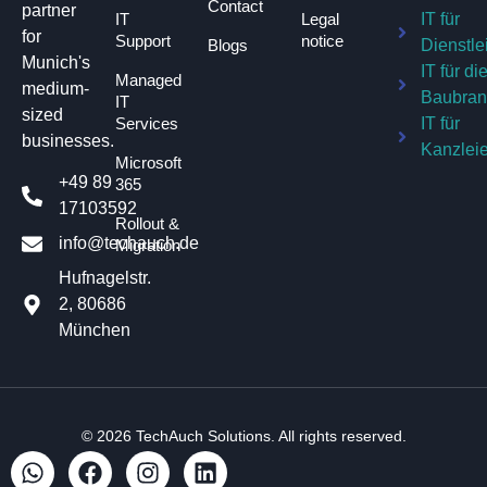
Contact
partner
IT
Legal
IT für
for
Support
notice
Blogs
Dienstle
Munich's
IT für di
Managed
medium-
Baubra
IT
sized
Services
IT für
businesses.
Kanzlei
Microsoft
+49 89
365
17103592
Rollout &
info@techauch.de
Migration
Hufnagelstr.
2, 80686
München
© 2026
TechAuch Solutions
. All rights reserved.