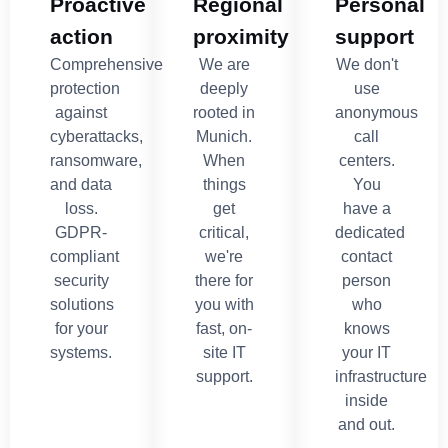
Proactive
Regional
Personal
action
proximity
support
Comprehensive
We are
We don't
protection
deeply
use
against
rooted in
anonymous
cyberattacks,
Munich.
call
ransomware,
When
centers.
and data
things
You
loss.
get
have a
GDPR-
critical,
dedicated
compliant
we're
contact
security
there for
person
solutions
you with
who
for your
fast, on-
knows
systems.
site IT
your IT
support.
infrastructure
inside
and out.