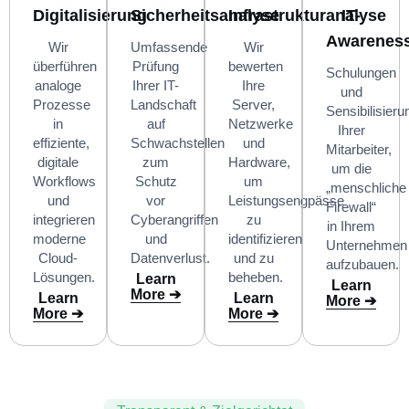
Digitalisierung
Sicherheitsanalyse
Infrastrukturanalyse
IT-
Awarenes
Wir
Umfassende
Wir
überführen
Prüfung
bewerten
Schulungen
analoge
Ihrer IT-
Ihre
und
Prozesse
Landschaft
Server,
Sensibilisieru
in
auf
Netzwerke
Ihrer
effiziente,
Schwachstellen
und
Mitarbeiter,
digitale
zum
Hardware,
um die
Workflows
Schutz
um
„menschliche
und
vor
Leistungsengpässe
Firewall“
integrieren
Cyberangriffen
zu
in Ihrem
moderne
und
identifizieren
Unternehmen
Cloud-
Datenverlust.
und zu
aufzubauen.
Lösungen.
beheben.
Learn
Learn
More ➔
Learn
Learn
More ➔
More ➔
More ➔