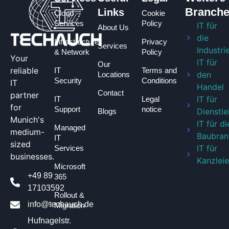
Branch
Links
Cloud
Cookie
Services
Policy
IT für
About Us
die
Infrastructure
Privacy
Services
Industri
& Network
Policy
Your
IT für
Our
reliable
IT
Terms and
den
Locations
Security
Conditions
IT
Handel
Contact
partner
IT für
IT
Legal
for
Support
notice
Dienstle
Blogs
Munich's
IT für di
Managed
medium-
Baubran
IT
sized
IT für
Services
businesses.
Kanzlei
Microsoft
+49 89
365
17103592
Rollout &
info@techauch.de
Migration
Hufnagelstr.