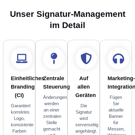
Unser Signatur-Management
im Detail
Einheitliches
Zentrale
Auf
Marketing-
Branding
Steuerung
allen
Integratio
(CI)
Geräten
Änderungen
Fügen
werden
Sie
Garantiert
Die
an einer
aktuelle
korrektes
Signatur
zentralen
Banner
Logo,
wird
Stelle
für
konsistente
serverseitig
gemacht
Messen,
Farben
angehängt.