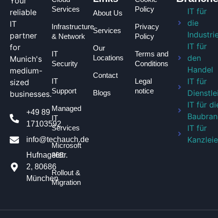
Your
Services
Policy
IT für
reliable
About Us
die
IT
Infrastructure
Privacy
Services
Industri
partner
& Network
Policy
IT für
for
Our
IT
Terms and
den
Locations
Munich's
Security
Conditions
Handel
medium-
Contact
IT für
IT
Legal
sized
Support
notice
Dienstle
Blogs
businesses.
IT für di
Managed
+49 89
Baubran
IT
17103592
IT für
Services
Kanzlei
info@techauch.de
Microsoft
365
Hufnagelstr.
2, 80686
Rollout &
München
Migration