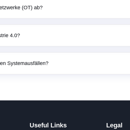
etzwerke (OT) ab?
trie 4.0?
chen Systemausfällen?
Useful Links
Legal