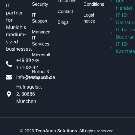
den
Locations
Security
Conditions
IT
Handel
Contact
partner
IT für
IT
Legal
for
Support
notice
Dienstle
Blogs
Munich's
IT für di
Managed
medium-
Baubran
IT
sized
IT für
Services
businesses.
Kanzlei
Microsoft
+49 89
365
17103592
Rollout &
info@techauch.de
Migration
Hufnagelstr.
2, 80686
München
TechAuch Solutions
© 2026
. All rights reserved.