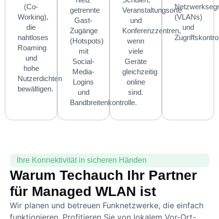
(Co-
Netzwerkseg
getrennte
Veranstaltungsorte
Working),
(VLANs)
Gast-
und
die
und
Zugänge
Konferenzzentren,
nahtloses
Zugriffskontro
(Hotspots)
wenn
Roaming
mit
viele
und
Social-
Geräte
hohe
Media-
gleichzeitig
Nutzerdichten
Logins
online
bewältigen.
und
sind.
Bandbreitenkontrolle.
Ihre Konnektivität in sicheren Händen
Warum Techauch Ihr Partner
für Managed WLAN ist
Wir planen und betreuen Funknetzwerke, die einfach
funktionieren. Profitieren Sie von lokalem Vor-Ort-