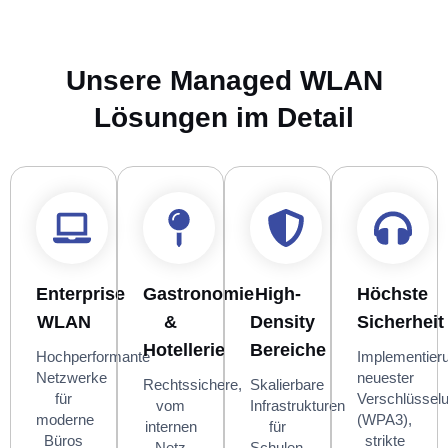
Unsere Managed WLAN
Lösungen im Detail
Enterprise
Gastronomie
High-
Höchste
WLAN
&
Density
Sicherheit
Hotellerie
Bereiche
Hochperformante
Implementier
Netzwerke
neuester
Rechtssichere,
Skalierbare
für
Verschlüssel
vom
Infrastrukturen
moderne
(WPA3),
internen
für
Büros
strikte
Netz
Schulen,