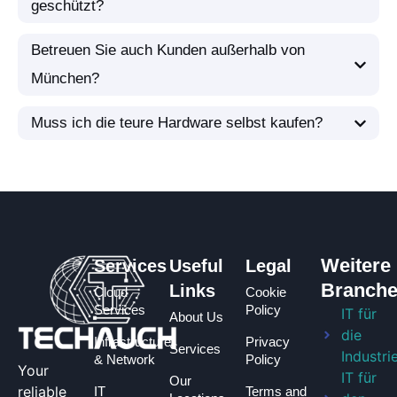
geschützt?
Betreuen Sie auch Kunden außerhalb von
München?
Muss ich die teure Hardware selbst kaufen?
Weitere
Services
Useful
Legal
Branch
Links
Cloud
Cookie
Services
Policy
IT für
About Us
die
Infrastructure
Privacy
Services
Industri
& Network
Policy
Your
IT für
Our
reliable
IT
Terms and