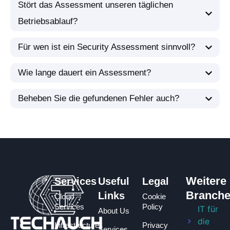
Stört das Assessment unseren täglichen
Betriebsablauf?
Für wen ist ein Security Assessment sinnvoll?
Wie lange dauert ein Assessment?
Beheben Sie die gefundenen Fehler auch?
Weitere
Services
Useful
Legal
Branch
Links
Cloud
Cookie
Services
Policy
IT für
About Us
die
Infrastructure
Privacy
Services