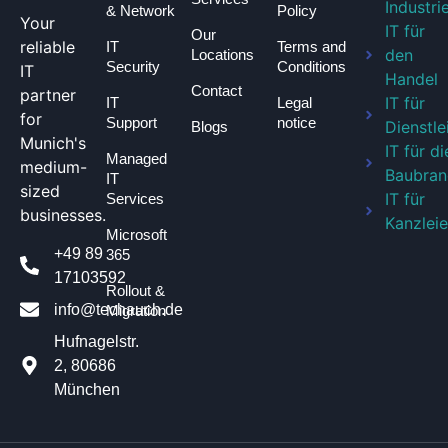
Industri
& Network
Policy
Your
IT für
Our
reliable
IT
Terms and
den
Locations
Security
Conditions
IT
Handel
Contact
partner
IT für
IT
Legal
for
Support
notice
Dienstle
Blogs
Munich's
IT für di
Managed
medium-
Baubran
IT
sized
IT für
Services
businesses.
Kanzlei
Microsoft
+49 89
365
17103592
Rollout &
info@techauch.de
Migration
Hufnagelstr.
2, 80686
München