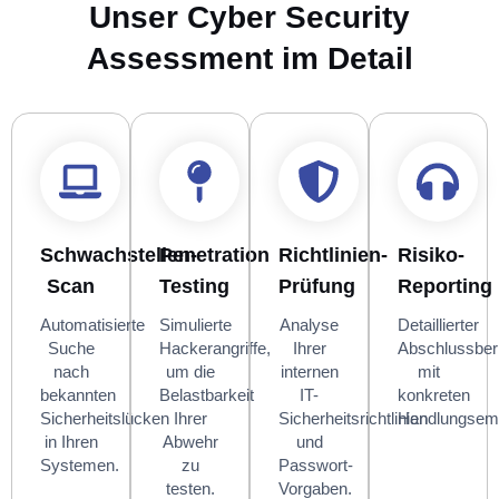
Unser Cyber Security
Assessment im Detail
Schwachstellen-
Penetration
Richtlinien-
Risiko-
Scan
Testing
Prüfung
Reporting
Automatisierte
Simulierte
Analyse
Detaillierter
Suche
Hackerangriffe,
Ihrer
Abschlussber
nach
um die
internen
mit
bekannten
Belastbarkeit
IT-
konkreten
Sicherheitslücken
Ihrer
Sicherheitsrichtlinien
Handlungsemp
in Ihren
Abwehr
und
Systemen.
zu
Passwort-
testen.
Vorgaben.