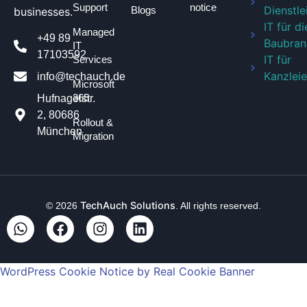
Support
notice
Dienstle
Blogs
businesses.
IT für di
Managed
+49 89
Baubran
IT
17103592
IT für
Services
Kanzlei
info@techauch.de
Microsoft
365
Hufnagelstr.
2, 80686
Rollout &
München
Migration
TechAuch Solutions
© 2026
. All rights reserved.
WordPress Cookie Notice by Real Cookie Banner