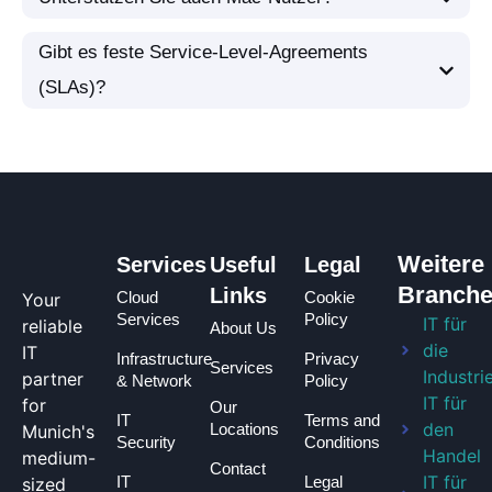
Gibt es feste Service-Level-Agreements
(SLAs)?
Weitere
Services
Useful
Legal
Branch
Links
Cloud
Cookie
Your
Services
Policy
IT für
reliable
About Us
die
IT
Infrastructure
Privacy
Services
Industri
partner
& Network
Policy
IT für
for
Our
IT
Terms and
den
Locations
Munich's
Security
Conditions
Handel
medium-
Contact
IT für
IT
Legal
sized