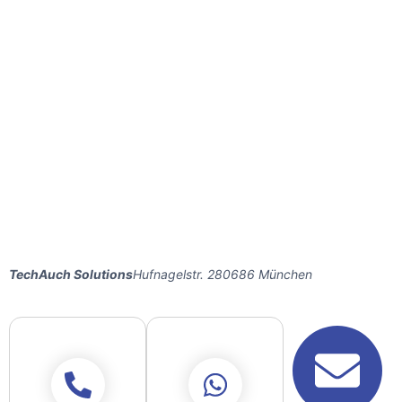
TechAuch Solutions
Hufnagelstr. 280686 München