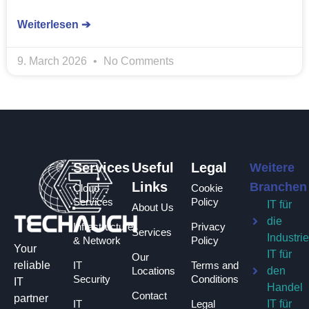
Weiterlesen ➔
9. March 2026
No Comments
Services
Useful
Legal
Weitere
Links
Branchen
Cloud
Cookie
Services
Policy
IT für
About Us
die
Infrastructure
Privacy
Services
Industri
& Network
Policy
Your
IT für
Our
IT
Terms and
reliable
Locations
den
Security
Conditions
IT
Handel
Contact
partner
IT
Legal
IT für