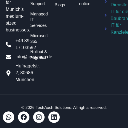
for
Support
notice
Blogs
Dienstle
Munich's
IT für di
Managed
medium-
Baubra
IT
sized
Services
IT für
businesses.
Kanzlei
Microsoft
+49 89
365
17103592
Rollout &
info@techauch.de
Migration
Hufnagelstr.
2, 80686
München
© 2026
TechAuch Solutions
. All rights reserved.