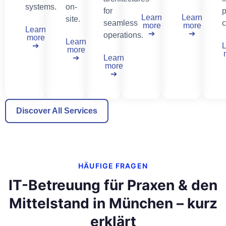
systems.
on-
for
p
Learn
Learn
site.
seamless
c
more
more
Learn
➔
➔
operations.
more
Learn
➔
more
➔
Learn
more
➔
Discover All Services
HÄUFIGE FRAGEN
IT-Betreuung für Praxen & den
Mittelstand in München – kurz
erklärt