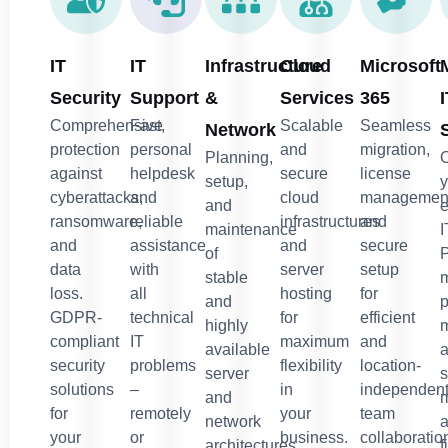
IT
IT
Infrastructure
Cloud
Microsoft
Security
Support
&
Services
365
I
Comprehensive
Fast,
Scalable
Seamless
Network
protection
personal
and
migration,
Planning,
against
helpdesk
secure
license
setup,
y
cyberattacks,
and
cloud
managemen
and
e
ransomware,
reliable
infrastructures
and
maintenance
I
and
assistance
and
secure
of
P
data
with
server
setup
stable
m
loss.
all
hosting
for
and
p
GDPR-
technical
for
efficient
highly
compliant
IT
maximum
and
available
security
problems
flexibility
location-
server
solutions
–
in
independen
and
for
remotely
your
team
network
a
your
or
business.
collaboratio
architectures
f