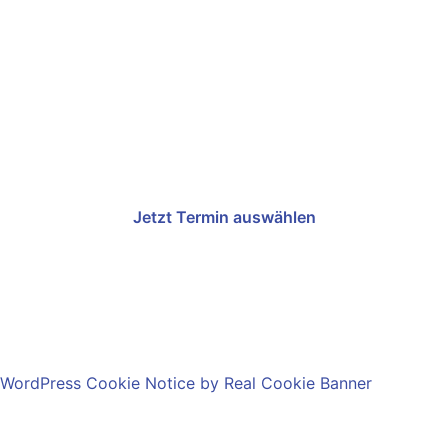
20 Minuten. Klare Antworten.
Keine Verpflichtung.
Wir prüfen Ihre Förderfähigkeit kostenlos. Antragstellung
erfolgt über Ihr eigenes ELSTER-Unternehmenskonto.
Jetzt Termin auswählen
089 17103592 · info@techauch.de
WordPress Cookie Notice by Real Cookie Banner