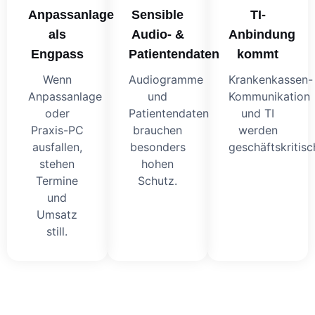
Anpassanlage
Sensible
TI-
als
Audio- &
Anbindung
Engpass
Patientendaten
kommt
Wenn
Audiogramme
Krankenkassen-
Anpassanlage
und
Kommunikation
oder
Patientendaten
und TI
Praxis-PC
brauchen
werden
ausfallen,
besonders
geschäftskritisc
stehen
hohen
Termine
Schutz.
und
Umsatz
still.