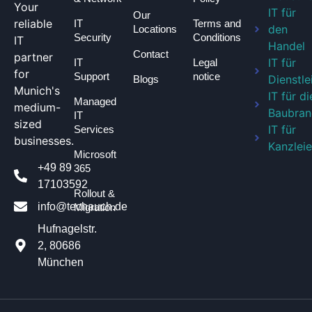
Your
IT für
Our
reliable
IT
Terms and
den
Locations
Security
Conditions
IT
Handel
Contact
partner
IT für
IT
Legal
for
Support
notice
Dienstle
Blogs
Munich's
IT für di
Managed
medium-
Baubran
IT
sized
IT für
Services
businesses.
Kanzlei
Microsoft
+49 89
365
17103592
Rollout &
info@techauch.de
Migration
Hufnagelstr.
2, 80686
München