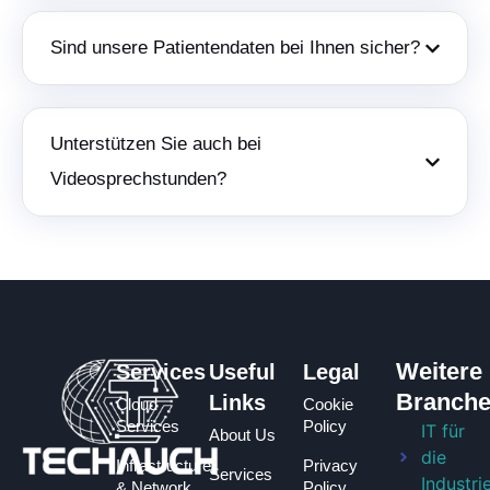
Sind unsere Patientendaten bei Ihnen sicher?
Unterstützen Sie auch bei
Videosprechstunden?
Weitere
Services
Useful
Legal
Branch
Links
Cloud
Cookie
Services
Policy
IT für
About Us
die
Infrastructure
Privacy
Services
Industri
& Network
Policy