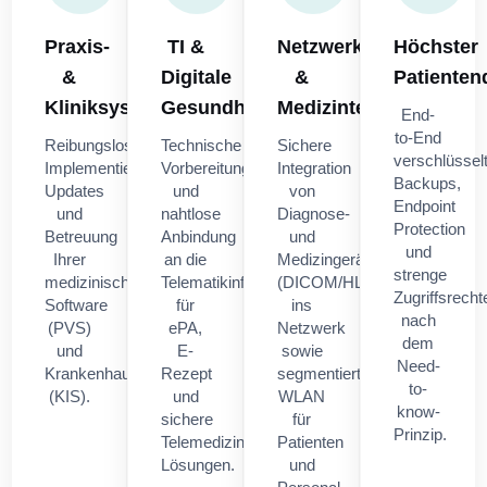
Praxis-
TI &
Netzwerk
Höchster
&
Digitale
&
Patienten
Kliniksysteme
Gesundheit
Medizintechnik
End-
to-End
Reibungslose
Technische
Sichere
verschlüssel
Implementierung,
Vorbereitung
Integration
Backups,
Updates
und
von
Endpoint
und
nahtlose
Diagnose-
Protection
Betreuung
Anbindung
und
und
Ihrer
an die
Medizingeräten
strenge
medizinischen
Telematikinfrastruktur
(DICOM/HL7)
Zugriffsrecht
Software
für
ins
nach
(PVS)
ePA,
Netzwerk
dem
und
E-
sowie
Need-
Krankenhausinformationssysteme
Rezept
segmentiertes
to-
(KIS).
und
WLAN
know-
sichere
für
Prinzip.
Telemedizin-
Patienten
Lösungen.
und