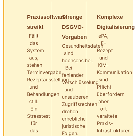
Praxissoftware
Strenge
Komplexe
streikt
DSGVO-
Digitalisierung
Fällt
ePA,
Vorgaben
das
E-
Gesundheitsdaten
System
Rezept
sind
aus,
und
hochsensibel.
stehen
KIM-
Bei
Terminvergabe,
Kommunikation
fehlender
Rezeptausstellung
sind
Verschlüsselung
und
Pflicht,
und
Behandlungen
überfordern
unsauberen
still.
aber
Zugriffsrechten
Ein
oft
drohen
Stresstest
veraltete
erhebliche
für
Praxis-
juristische
das
Infrastrukturen.
Folgen.