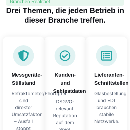
Branchen-Realitaet
Drei Themen, die jeden Betrieb in
dieser Branche treffen.
Messgeräte-
Kunden-
Lieferanten-
Stillstand
und
Schnittstellen
Sehtestdaten
Refraktometer/Phoropter
Glasbestellung
sind
und EDI
DSGVO-
direkter
brauchen
relevant,
Umsatzfaktor
stabile
Reputation
– Ausfall
Netzwerke.
auf dem
stoppt
Spiel.