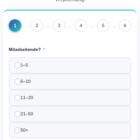
1
2
3
4
5
6
Mitarbeitende?
1–5
6–10
11–20
21–50
50+