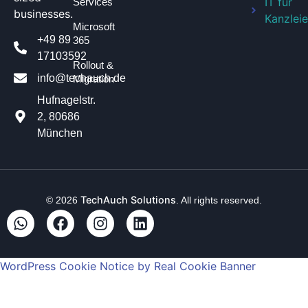
IT für
Services
businesses.
Kanzlei
Microsoft
+49 89
365
17103592
Rollout &
info@techauch.de
Migration
Hufnagelstr.
2, 80686
München
TechAuch Solutions
© 2026
. All rights reserved.
WordPress Cookie Notice by Real Cookie Banner