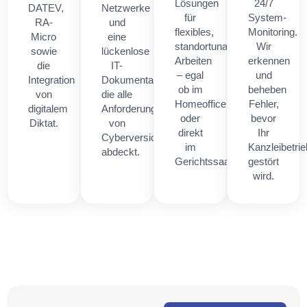
Lösungen
24/7
DATEV,
Netzwerke
für
System-
RA-
und
flexibles,
Monitoring.
Micro
eine
standortunabhängiges
Wir
sowie
lückenlose
Arbeiten
erkennen
die
IT-
– egal
und
Integration
Dokumentation,
ob im
beheben
von
die alle
Homeoffice
Fehler,
digitalem
Anforderungen
oder
bevor
Diktat.
von
direkt
Ihr
Cyberversicherern
im
Kanzleibetrie
abdeckt.
Gerichtssaal.
gestört
wird.