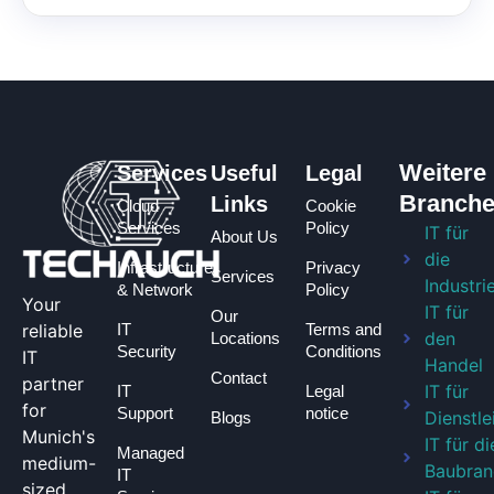
Weitere
Services
Useful
Legal
Branch
Links
Cloud
Cookie
Services
Policy
IT für
About Us
die
Infrastructure
Privacy
Services
Industri
& Network
Policy
Your
IT für
Our
reliable
IT
Terms and
den
Locations
Security
Conditions
IT
Handel
Contact
partner
IT für
IT
Legal
for
Support
notice
Dienstle
Blogs
Munich's
IT für di
Managed
medium-
Baubran
IT
sized