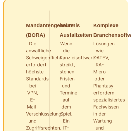
Mandantengeheimnis
Teure
Komplexe
(BORA)
Ausfallzeiten
Branchensoftw
Die
Wenn
Lösungen
anwaltliche
die
wie
Schweigepflicht
Kanzleisoftware
DATEV,
erfordert
streikt,
RA-
höchste
stehen
Micro
Standards
Fristen
oder
bei
und
Phantasy
VPN,
Termine
erfordern
E-
auf
spezialisiertes
Mail-
dem
Fachwissen
Verschlüsselung
Spiel.
in der
und
Ein
Wartung
Zugriffsrechten.
IT-
und