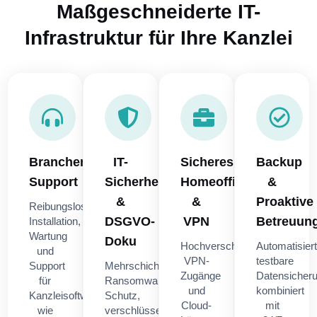
Maßgeschneiderte IT-
Infrastruktur für Ihre Kanzlei
Branchensoftware-
IT-
Sicheres
Backup
Support
Sicherheit
Homeoffice
&
&
&
Proaktive
Reibungslose
DSGVO-
VPN
Betreuun
Installation,
Wartung
Doku
Hochverschlüsselte
Automatisiert
und
VPN-
testbare
Support
Mehrschichtiger
Zugänge
Datensicher
für
Ransomware-
und
kombiniert
Kanzleisoftware
Schutz,
Cloud-
mit
wie
verschlüsselte