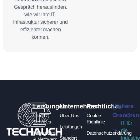
Gespräch herausfinden,
wie wir Ihre IT-
Infrastruktur sicherer und
effizienter machen
können.
Leistungen
Unternehmen
Rechtliches
Weitere
Branchen
Cloud
Über Uns
Cookie-
Services
Richtlinie
IT für
Leistungen
die
Infrastruktur
Datenschutzerklärung
Standort
Industri
& Netzwerk