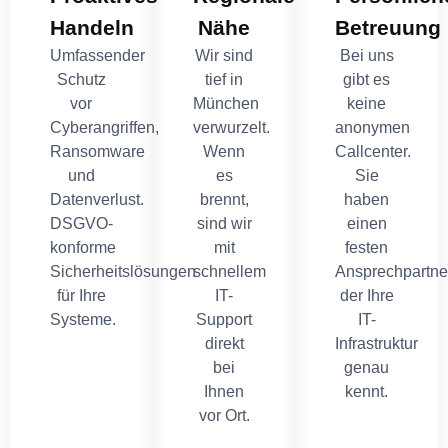
Handeln
Nähe
Betreuung
Umfassender
Wir sind
Bei uns
Schutz
tief in
gibt es
vor
München
keine
Cyberangriffen,
verwurzelt.
anonymen
Ransomware
Wenn
Callcenter.
und
es
Sie
Datenverlust.
brennt,
haben
DSGVO-
sind wir
einen
konforme
mit
festen
Sicherheitslösungen
schnellem
Ansprechpartne
für Ihre
IT-
der Ihre
Systeme.
Support
IT-
direkt
Infrastruktur
bei
genau
Ihnen
kennt.
vor Ort.