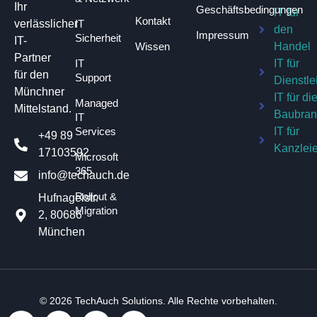
Ihr
Geschäftsbedingungen​
IT für
Kontakt
IT
verlässlicher
den
Impressum
Sicherheit
IT-
Wissen
Handel
Partner
IT
IT für
für den
Support
Dienstle
Münchner
IT für di
Managed
Mittelstand.
Baubra
IT
Services
IT für
+49 89
Kanzlei
17103592
Microsoft
365
info@techauch.de
Rollout &
Hufnagelstr.
Migration
2, 80686
München
© 2026
TechAuch Solutions
. Alle Rechte vorbehalten.