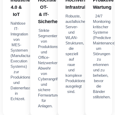
Industrie
Höchste
Hochverfügbare
Proaktive
4.0 &
OT-
Infrastruktur
Wartung
IoT
& IT-
Robuste,
24/7
Sicherheit
ausfallsichere
Monitoring
Nahtlose
Server-
kritischer
IT-
Strikte
und
Systeme
Integration
Segmentierung
WLAN-
(Predictive
von
von
Strukturen,
Maintenance)
MES-
Produktions-
die
um
Systemen
und
speziell
Störungen
(Manufacturing
Office-
auf
zu
Execution
Netzwerken,
raue
erkennen
Systems)
Abwehr
und
und zu
zur
von
komplexe
beheben,
Produktionssteuerung
Cyberangriffen
Produktionsumgebungen
bevor
und
und
ausgelegt
die
Datenerfassung
sichere
sind.
Bänder
in
Fernwartungslösungen
stillstehen.
Echtzeit.
für
Anlagen.