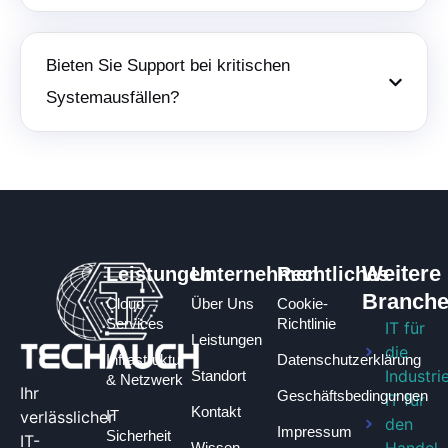
Bieten Sie Support bei kritischen
Systemausfällen?
Weitere
Leistungen
Unternehmen
Rechtliches
Branch
Cloud
Über Uns
Cookie-
Services
Richtlinie
IT für
Leistungen
die
Infrastruktur
Datenschutzerklärung
Industri
Standort
& Netzwerk
Ihr
Geschäftsbedingungen​
IT für
Kontakt
verlässlicher
IT
den
Impressum
Sicherheit
IT-
Wissen