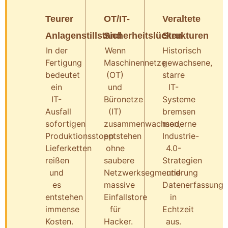
Teurer
OT/IT-
Veraltete
Anlagenstillstand
Sicherheitslücken
Strukturen
In der
Wenn
Historisch
Fertigung
Maschinennetze
gewachsene,
bedeutet
(OT)
starre
ein
und
IT-
IT-
Büronetze
Systeme
Ausfall
(IT)
bremsen
sofortigen
zusammenwachsen,
moderne
Produktionsstopp.
entstehen
Industrie-
Lieferketten
ohne
4.0-
reißen
saubere
Strategien
und
Netzwerksegmentierung
und
es
massive
Datenerfassung
entstehen
Einfallstore
in
immense
für
Echtzeit
Kosten.
Hacker.
aus.