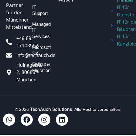
Handel
Partner
IT für
IT
für den
Support
Dienstle
Münchner
IT für di
Managed
Mittelstand.
Baubran
IT
IT für
Services
+49 89
Kanzlei
17103592
Microsoft
365
info@techauch.de
Rollout &
Hufnagelstr.
Migration
2, 80686
München
TechAuch Solutions
© 2026
. Alle Rechte vorbehalten.