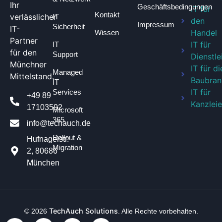
Ihr
Geschäftsbedingungen​
IT für
Kontakt
verlässlicher
IT
den
Impressum
Sicherheit
IT-
Handel
Wissen
Partner
IT für
IT
für den
Support
Dienstle
Münchner
IT für di
Managed
Mittelstand.
Baubran
IT
IT für
Services
+49 89
Kanzlei
17103592
Microsoft
365
info@techauch.de
Rollout &
Hufnagelstr.
Migration
2, 80686
München
TechAuch Solutions
© 2026
. Alle Rechte vorbehalten.