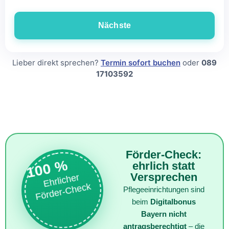
Nächste
Lieber direkt sprechen?
Termin sofort buchen
oder
089
17103592
Förder-Check:
100 %
ehrlich statt
Versprechen
Ehrlicher
Förder-
Check
Pflegeeinrichtungen sind
beim
Digitalbonus
Bayern nicht
antragsberechtigt
– die