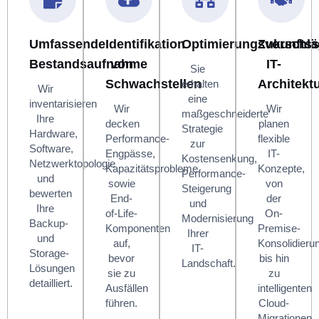
Umfassende
Identifikation
Optimierungsvorschlä
Zukunftss
Bestandsaufnahme
von
IT-
Sie
Schwachstellen
Architekt
erhalten
Wir
eine
inventarisieren
Wir
Wir
maßgeschneiderte
Ihre
decken
planen
Strategie
Hardware,
Performance-
flexible
zur
Software,
Engpässe,
IT-
Kostensenkung,
Netzwerktopologie
Kapazitätsprobleme
Konzepte,
Performance-
und
sowie
von
Steigerung
bewerten
End-
der
und
Ihre
of-Life-
On-
Modernisierung
Backup-
Komponenten
Premise-
Ihrer
und
auf,
Konsolidieru
IT-
Storage-
bevor
bis hin
Landschaft.
Lösungen
sie zu
zu
detailliert.
Ausfällen
intelligenten
führen.
Cloud-
Migrationen