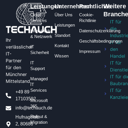
Weitere
Leistungen
Unternehmen
Rechtliches
Branch
Cloud
Über Uns
Cookie-
Services
Richtlinie
IT für
Leistungen
die
Infrastruktur
Datenschutzerklärung
Industri
Standort
& Netzwerk
Ihr
Geschäftsbedingungen​
IT für
Kontakt
verlässlicher
IT
den
Impressum
Sicherheit
IT-
Handel
Wissen
Partner
IT für
IT
für den
Support
Dienstle
Münchner
IT für di
Managed
Mittelstand.
Baubran
IT
IT für
Services
+49 89
Kanzlei
17103592
Microsoft
365
info@techauch.de
Rollout &
Hufnagelstr.
Migration
2, 80686