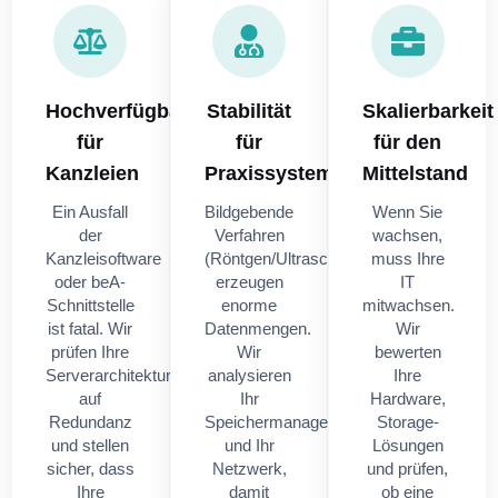
Hochverfügbarkeit
Stabilität
Skalierbarkeit
für
für
für den
Kanzleien
Praxissysteme
Mittelstand
Ein Ausfall
Bildgebende
Wenn Sie
der
Verfahren
wachsen,
Kanzleisoftware
(Röntgen/Ultraschall)
muss Ihre
oder beA-
erzeugen
IT
Schnittstelle
enorme
mitwachsen.
ist fatal. Wir
Datenmengen.
Wir
prüfen Ihre
Wir
bewerten
Serverarchitektur
analysieren
Ihre
auf
Ihr
Hardware,
Redundanz
Speichermanagement
Storage-
und stellen
und Ihr
Lösungen
sicher, dass
Netzwerk,
und prüfen,
Ihre
damit
ob eine