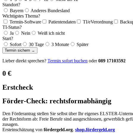
Standort?
Bayern
Anderes Bundesland
Wichtigstes Thema?
Termin-Software
Patientendaten
TI/eVerordnung
Backu
TI-Status?
Ja
Nein
Weiß ich nicht
Start?
Sofort
30 Tage
3 Monate
Später
Termin sichern →
Lieber direkt sprechen?
Termin sofort buchen
oder
089 17103592
0 €
Erstcheck
Förder-Check: rechtsformabhängig
Den Förderantrag stellen Sie selbst über Ihr eigenes ELSTER-Unterneh
der Rechtsform ab: Freie Berufe sind ausgeschlossen, gewerblich gefü
zusagen.
Ersteinschätzung von
fördergeld.org
.
shop.fördergeld.org