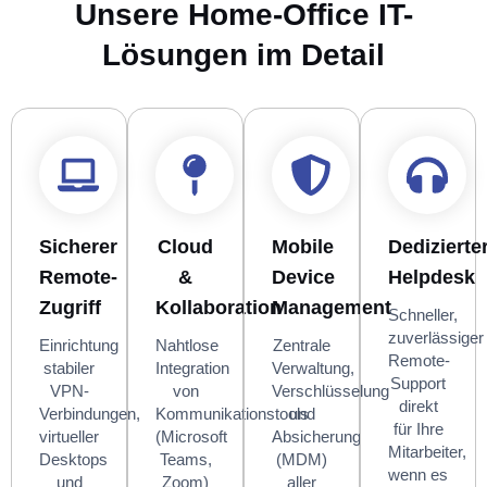
Unsere Home-Office IT-
Lösungen im Detail
Sicherer
Cloud
Mobile
Dedizierte
Remote-
&
Device
Helpdesk
Zugriff
Kollaboration
Management
Schneller,
zuverlässiger
Einrichtung
Nahtlose
Zentrale
Remote-
stabiler
Integration
Verwaltung,
Support
VPN-
von
Verschlüsselung
direkt
Verbindungen,
Kommunikationstools
und
für Ihre
virtueller
(Microsoft
Absicherung
Mitarbeiter,
Desktops
Teams,
(MDM)
wenn es
und
Zoom)
aller