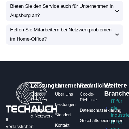
Bieten Sie den Service auch für Unternehmen in
Augsburg an?
Helfen Sie Mitarbeitern bei Netzwerkproblemen
im Home-Office?
Weitere
Leistungen
Unternehmen
Rechtliches
Branch
Cloud
Über Uns
Cookie-
Services
Richtlinie
IT für
Leistungen
die
Infrastruktur
Datenschutzerklärung
Industri
Standort
& Netzwerk
Ihr
Geschäftsbedingungen​
IT für
Kontakt
verlässlicher
IT
den