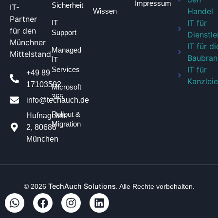
Impressum
Sicherheit
IT-
Handel
Wissen
Partner
IT für
IT
für den
Support
Dienstle
Münchner
IT für di
Managed
Mittelstand.
Baubran
IT
IT für
Services
+49 89
Kanzlei
17103592
Microsoft
365
info@techauch.de
Rollout &
Hufnagelstr.
Migration
2, 80686
München
TechAuch Solutions
© 2026
. Alle Rechte vorbehalten.