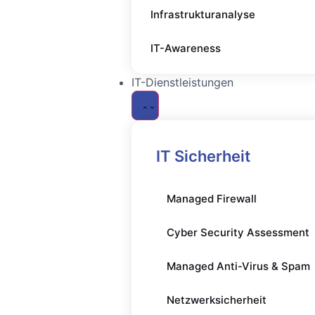
Infrastrukturanalyse
+49 89 17103592
info@techauch.de
IT-Awareness
IT-Beratung
IT-Dienstleistungen
Digitalisierung
Sicherheitsanalyse
IT Sicherheit
Infrastrukturanalyse
Managed Firewall
IT-Awareness
Cyber Security Assessment
IT-Dienstleistungen
Managed Anti-Virus & Spam
Netzwerksicherheit