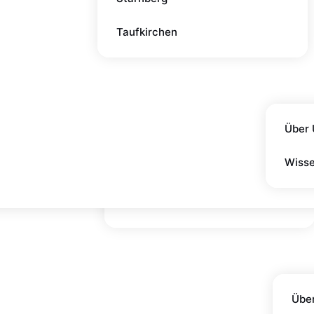
Taufkirchen
München (Hauptsitz)
Augsburg
Über 
Rosenheim
Wiss
Starnberg
Taufkirchen
Übe