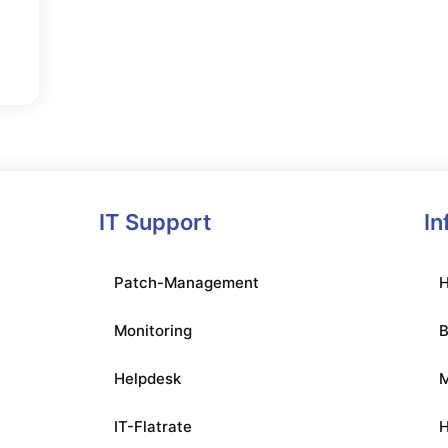
IT Support
In
Patch-Management
H
Monitoring
Helpdesk
IT-Flatrate
H