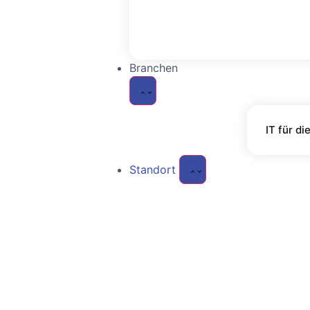
IT Sicherheit
Managed Firewall
Branchen
Cyber Security Assessmen
Managed Anti-Virus & Spa
IT für d
Netzwerksicherheit
Standort
Branchen
IT für 