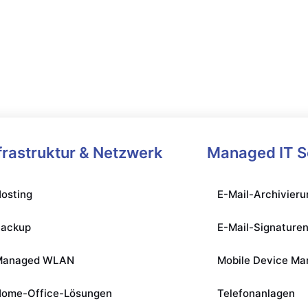
Kostenlose
Beratung
frastruktur & Netzwerk
Managed IT S
osting
E-Mail-Archivieru
Backup
E-Mail-Signature
Managed WLAN
Mobile Device M
ome-Office-Lösungen
Telefonanlagen