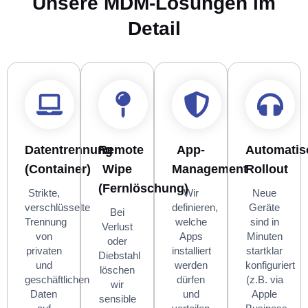
Unsere MDM-Lösungen im
Detail
Datentrennung
Remote
App-
Automatis
(Container)
Wipe
Management
Rollout
(Fernlöschung)
Strikte,
Wir
Neue
verschlüsselte
definieren,
Geräte
Bei
Trennung
welche
sind in
Verlust
von
Apps
Minuten
oder
privaten
installiert
startklar
Diebstahl
und
werden
konfiguriert
löschen
geschäftlichen
dürfen
(z.B. via
wir
Daten
und
Apple
sensible