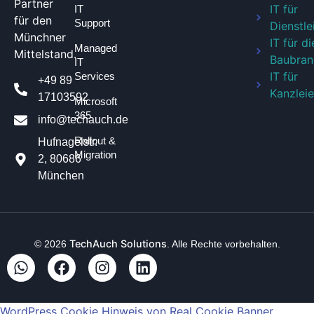
Partner
IT für
IT
für den
Support
Dienstle
Münchner
IT für di
Managed
Mittelstand.
Baubran
IT
IT für
Services
+49 89
Kanzlei
17103592
Microsoft
365
info@techauch.de
Rollout &
Hufnagelstr.
Migration
2, 80686
München
TechAuch Solutions
© 2026
. Alle Rechte vorbehalten.
WordPress Cookie Hinweis von Real Cookie Banner