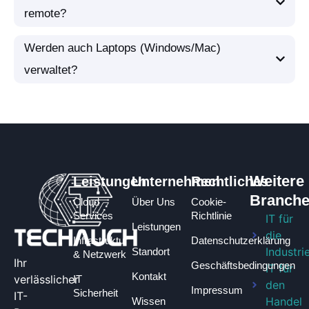
remote?
Werden auch Laptops (Windows/Mac)
verwaltet?
Weitere
Leistungen
Unternehmen
Rechtliches
Branch
Cloud
Über Uns
Cookie-
Services
Richtlinie
IT für
Leistungen
die
Infrastruktur
Datenschutzerklärung
Industri
Standort
& Netzwerk
Ihr
Geschäftsbedingungen​
IT für
Kontakt
verlässlicher
IT
den
Impressum
Sicherheit
IT-
Handel
Wissen