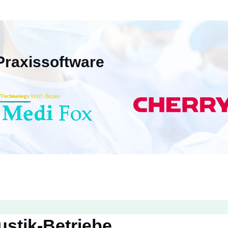
Praxissoftware
ustik-Betriebe