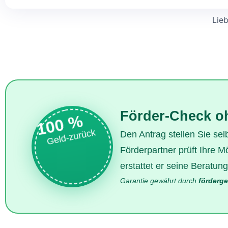
Lie
Förder-Check o
100 %
Geld-zurück
Den Antrag stellen Sie s
Förderpartner prüft Ihre Mö
erstattet er seine Beratu
Garantie gewährt durch
förderge