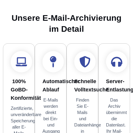
Unsere E-Mail-Archivierung
im Detail
100%
Automatischer
Schnelle
Server-
GoBD-
Ablauf
Volltextsuche
Entlastun
Konformität
E-Mails
Finden
Das
werden
Sie E-
Archiv
Zertifizierte,
direkt
Mails
übernimmt
unveränderbare
bei Ein-
und
die
Speicherung
und
Dateianhänge
Datenlast.
aller E-
Ausgang
in
Ihr Mail-