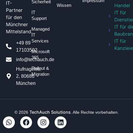
Impressum
Sicherheit
IT-
Handel
Wissen
Partner
IT für
IT
für den
Support
Dienstle
Münchner
IT für di
Managed
Mittelstand.
Baubran
IT
IT für
Services
+49 89
Kanzlei
17103592
Microsoft
365
info@techauch.de
Rollout &
Hufnagelstr.
Migration
2, 80686
München
TechAuch Solutions
© 2026
. Alle Rechte vorbehalten.