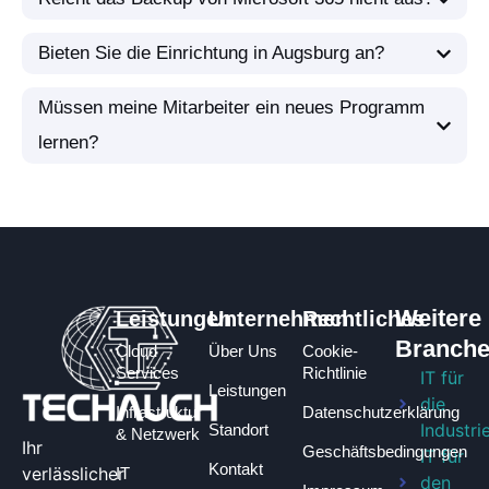
Bieten Sie die Einrichtung in Augsburg an?
Müssen meine Mitarbeiter ein neues Programm
lernen?
Weitere
Leistungen
Unternehmen
Rechtliches
Branch
Cloud
Über Uns
Cookie-
Services
Richtlinie
IT für
Leistungen
die
Infrastruktur
Datenschutzerklärung
Industri
Standort
& Netzwerk
Ihr
Geschäftsbedingungen​
IT für
Kontakt
verlässlicher
IT
den