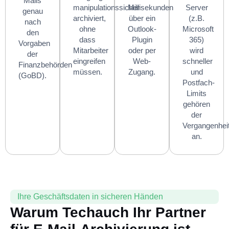
Mails
manipulationssicher
Millisekunden
Server
genau
archiviert,
über ein
(z.B.
nach
ohne
Outlook-
Microsoft
den
dass
Plugin
365)
Vorgaben
Mitarbeiter
oder per
wird
der
eingreifen
Web-
schneller
Finanzbehörden
müssen.
Zugang.
und
(GoBD).
Postfach-
Limits
gehören
der
Vergangenhei
an.
Ihre Geschäftsdaten in sicheren Händen
Warum Techauch Ihr Partner