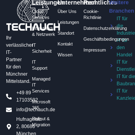
Leistungen
Unternehmen
Rechtliches
Weitere
Branchen
Cloud
Über Uns
Cookie-
Services
Richtlinie
IT für
Leistungen
die
Infrastruktur
Datenschutzerklärung
Standort
Industri
& Netzwerk
Ihr
Geschäftsbedingungen​
IT für
Kontakt
IT
verlässlicher
den
Impressum
Sicherheit
IT-
Wissen
Handel
Partner
IT
IT für
für den
Support
Dienstle
Münchner
IT für di
Managed
Mittelstand.
Baubra
IT
Services
IT für
+49 89
Kanzlei
17103592
Microsoft
365
info@techauch.de
Rollout &
Hufnagelstr.
Migration
2, 80686
München