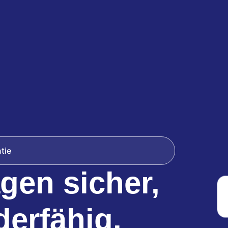
tie
agen sicher,
derfähig.