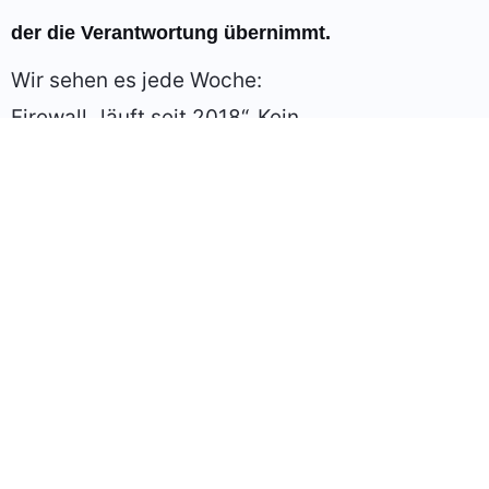
der die Verantwortung übernimmt.
Wir sehen es jede Woche:
Firewall „läuft seit 2018“. Kein
VLAN. Mitarbeitende mit
Admin-Rechten. Backup unklar.
Microsoft 365 historisch
gewachsen. Niemand weiß,
was wo dokumentiert ist – bis
es einen Vorfall gibt.
Typische
Das
Schwachstellen
eigentliche